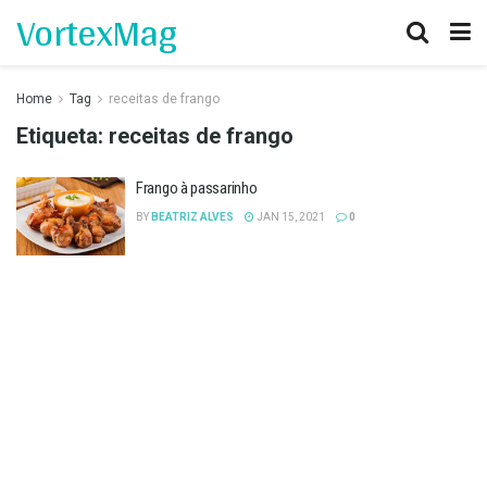
VortexMag
Home
Tag
receitas de frango
Etiqueta:
receitas de frango
Frango à passarinho
BY
BEATRIZ ALVES
JAN 15, 2021
0