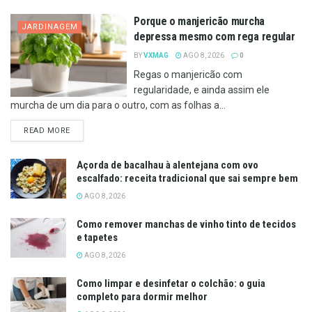
Porque o manjericão murcha
JARDINAGEM
depressa mesmo com rega regular
BY
VXMAG
AGO 8, 2026
0
Regas o manjericão com
regularidade, e ainda assim ele
murcha de um dia para o outro, com as folhas a...
DETAILS
READ MORE
Açorda de bacalhau à alentejana com ovo
escalfado: receita tradicional que sai sempre bem
AGO 8, 2026
Como remover manchas de vinho tinto de tecidos
e tapetes
AGO 8, 2026
Como limpar e desinfetar o colchão: o guia
completo para dormir melhor