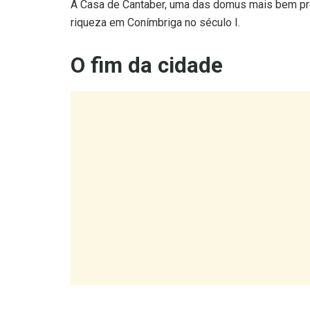
O fim da cidade
Em 464, os Suevos tomaram Conímbriga de assalto
restaram fugiram, fundando Condeixa-a-Velha — u
abandonada e a aldeia que existe ao lado.