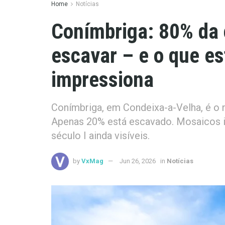
Home
Notícias
Conímbriga: 80% da 
escavar – e o que est
impressiona
Conímbriga, em Condeixa-a-Velha, é o 
Apenas 20% está escavado. Mosaicos i
século I ainda visíveis.
by
VxMag
Jun 26, 2026
in
Notícias