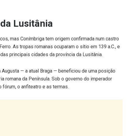
 da Lusitânia
óricos, mas Conímbriga tem origem confirmada num castro
o Ferro. As tropas romanas ocuparam o sítio em 139 a.C., e
as principais cidades da província da Lusitânia.
ra Augusta — a atual Braga — beneficiou de uma posição
ária romana da Península. Sob o governo do imperador
 fórum, o anfiteatro e as termas.