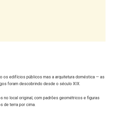
 os edifícios públicos mas a arquitetura doméstica — as
gos foram descobrindo desde o século XIX.
no local original, com padrões geométricos e figuras
 de terra por cima.
servadas, dá uma ideia clara do que era viver com