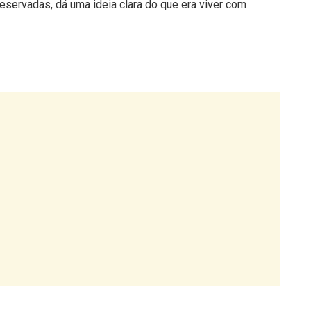
 e destruíram parte da muralha. Os habitantes que
ma continuidade direta entre a cidade romana