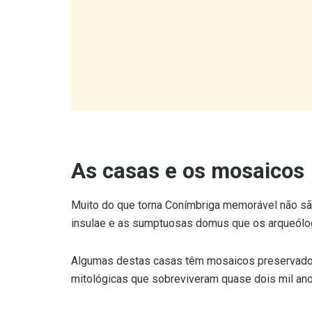
As casas e os mosaicos
Muito do que torna Conímbriga memorável não são
insulae e as sumptuosas domus que os arqueólo
Algumas destas casas têm mosaicos preservados 
mitológicas que sobreviveram quase dois mil anos
A Casa de Cantaber, uma das domus mais bem pre
riqueza em Conímbriga no século I.