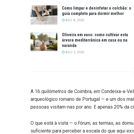
Como limpar e desinfetar o colchão: o
guia completo para dormir melhor
AGO 8, 2026
Oliveira em vaso: como cultivar esta
árvore mediterrânica em casa ou na
varanda
AGO 3, 2026
A 16 quilómetros de Coimbra, em Condeixa-a-Velh
arqueológico romano de Portugal — e um dos mais
pessoas visitam-nas por ano. E apenas 20% da c
O que está à vista — o fórum, as termas, as domu
suficiente para perceber a escala do que aqui exi