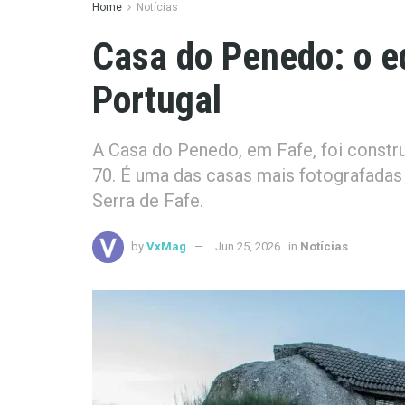
Home
Notícias
Casa do Penedo: o ed
Portugal
A Casa do Penedo, em Fafe, foi constru
70. É uma das casas mais fotografadas 
Serra de Fafe.
by
VxMag
Jun 25, 2026
in
Notícias