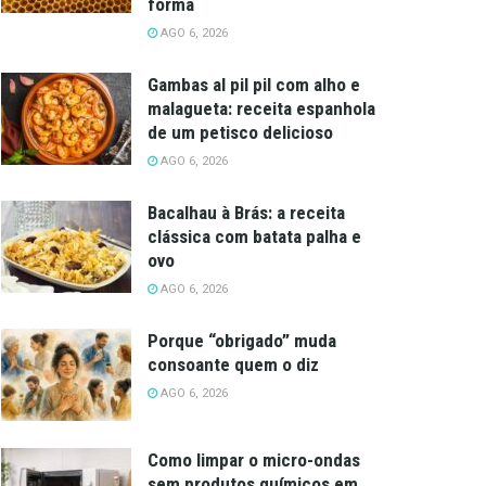
forma
AGO 6, 2026
Gambas al pil pil com alho e
malagueta: receita espanhola
de um petisco delicioso
AGO 6, 2026
Bacalhau à Brás: a receita
clássica com batata palha e
ovo
AGO 6, 2026
Porque “obrigado” muda
consoante quem o diz
AGO 6, 2026
Como limpar o micro-ondas
sem produtos químicos em