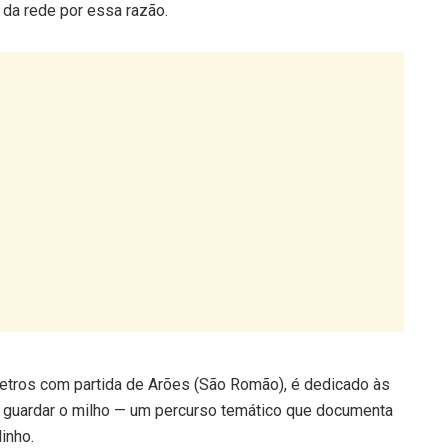
etros com partida de Arões (São Romão), é dedicado às
a guardar o milho — um percurso temático que documenta
inho.
 Caminhos de São João da Ramalheira, de 9 quilómetros,
 rios, fontes e levadas.