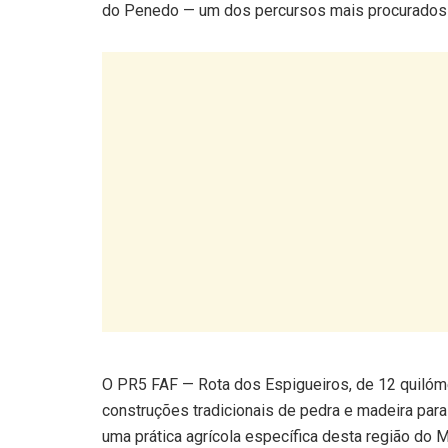
O PR5 FAF — Rota dos Espigueiros, de 12 quilóm
construções tradicionais de pedra e madeira par
uma prática agrícola específica desta região do M
Para quem prefere menos exigência, o PR7 FAF —
é marcado pela presença constante de água, entre