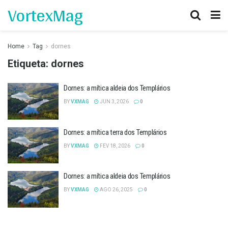
VortexMag
Home
Tag
dornes
Etiqueta:
dornes
Dornes: a mítica aldeia dos Templários
BY
VXMAG
JUN 3, 2026
0
Dornes: a mítica terra dos Templários
BY
VXMAG
FEV 18, 2026
0
Dornes: a mítica aldeia dos Templários
BY
VXMAG
AGO 26, 2025
0