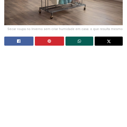
Secar roupa no Inverno sem criar humidade em casa: o que resulta mesmo