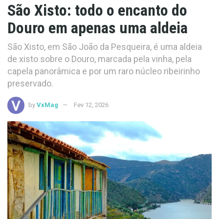
São Xisto: todo o encanto do
Douro em apenas uma aldeia
São Xisto, em São João da Pesqueira, é uma aldeia
de xisto sobre o Douro, marcada pela vinha, pela
capela panorâmica e por um raro núcleo ribeirinho
preservado.
by
VxMag
Fev 12, 2026