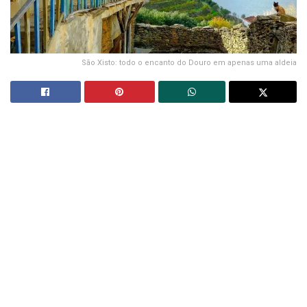
São Xisto: todo o encanto do Douro em apenas uma aldeia