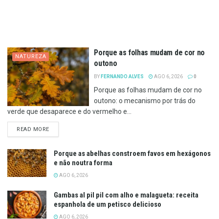
Porque as folhas mudam de cor no
NATUREZA
outono
BY
FERNANDO ALVES
AGO 6, 2026
0
Porque as folhas mudam de cor no
outono: o mecanismo por trás do
verde que desaparece e do vermelho e...
DETAILS
READ MORE
Porque as abelhas constroem favos em hexágonos
e não noutra forma
AGO 6, 2026
Gambas al pil pil com alho e malagueta: receita
espanhola de um petisco delicioso
AGO 6, 2026