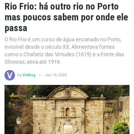
Rio Frio: há outro rio no Porto
mas poucos sabem por onde ele
passa
O Rio Frio é um curso de água encanado no Porto,
invisível desde o século XX. Alimentava fontes
como o Chafariz das Virtudes (1619) e a Fonte das
Oliveiras, ativa até 1916.
by
VxMag
Jun 16, 2026