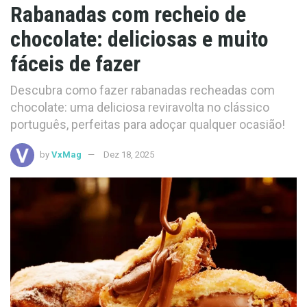
Rabanadas com recheio de
chocolate: deliciosas e muito
fáceis de fazer
Descubra como fazer rabanadas recheadas com
chocolate: uma deliciosa reviravolta no clássico
português, perfeitas para adoçar qualquer ocasião!
by
VxMag
Dez 18, 2025