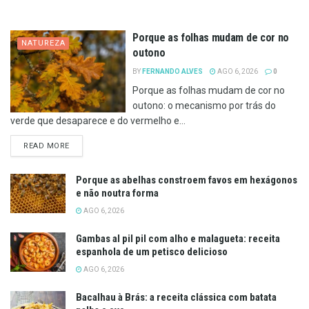
Porque as folhas mudam de cor no
NATUREZA
outono
BY
FERNANDO ALVES
AGO 6, 2026
0
Porque as folhas mudam de cor no
outono: o mecanismo por trás do
verde que desaparece e do vermelho e...
DETAILS
READ MORE
Porque as abelhas constroem favos em hexágonos
e não noutra forma
AGO 6, 2026
Gambas al pil pil com alho e malagueta: receita
espanhola de um petisco delicioso
AGO 6, 2026
Bacalhau à Brás: a receita clássica com batata