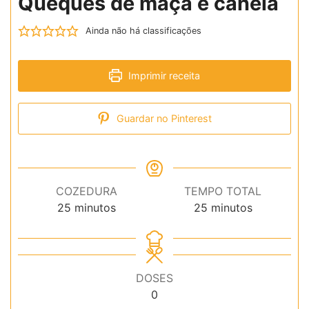
Queques de maçã e canela
Ainda não há classificações
Imprimir receita
Guardar no Pinterest
COZEDURA
TEMPO TOTAL
minutos
minutos
25
minutos
25
minutos
DOSES
0