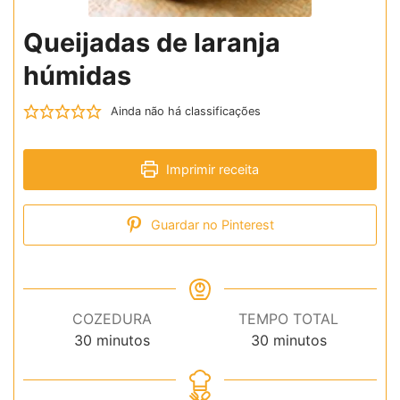
Queijadas de laranja
húmidas
Ainda não há classificações
Imprimir receita
Guardar no Pinterest
COZEDURA
TEMPO TOTAL
minutos
minutos
30
minutos
30
minutos