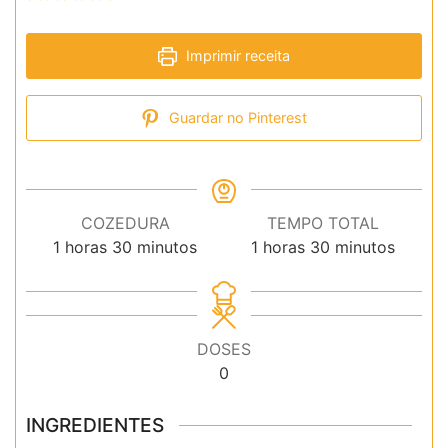
Imprimir receita
Guardar no Pinterest
COZEDURA
TEMPO TOTAL
hora
minutos
hora
minutos
1
horas
30
minutos
1
horas
30
minutos
DOSES
0
INGREDIENTES