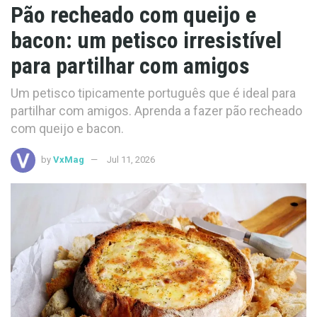
Pão recheado com queijo e
bacon: um petisco irresistível
para partilhar com amigos
Um petisco tipicamente português que é ideal para
partilhar com amigos. Aprenda a fazer pão recheado
com queijo e bacon.
by
VxMag
Jul 11, 2026