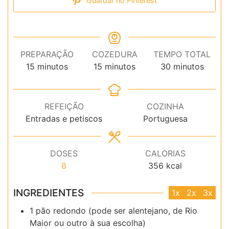
Guardar no Pinterest
PREPARAÇÃO
COZEDURA
TEMPO TOTAL
minutos
minutos
minutos
15
minutos
15
minutos
30
minutos
REFEIÇÃO
COZINHA
Entradas e petiscos
Portuguesa
DOSES
CALORIAS
8
356
kcal
INGREDIENTES
1x
2x
3x
1 pão redondo (pode ser alentejano, de Rio
Maior ou outro à sua escolha)