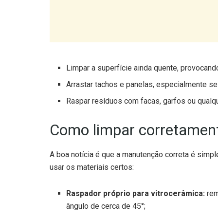
Limpar a superfície ainda quente, provoca
Arrastar tachos e panelas, especialmente se
Raspar resíduos com facas, garfos ou qualqu
Como limpar corretamen
A boa notícia é que a manutenção correta é simpl
usar os materiais certos:
Raspador próprio para vitrocerâmica:
rem
ângulo de cerca de 45°;
Pano de microfibras:
ideal para a limpeza d