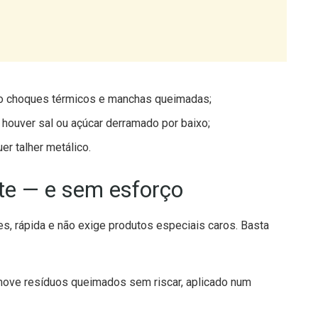
ndo choques térmicos e manchas queimadas;
 houver sal ou açúcar derramado por baixo;
er talher metálico.
te — e sem esforço
es, rápida e não exige produtos especiais caros. Basta
ove resíduos queimados sem riscar, aplicado num
iária e para o acabamento final;