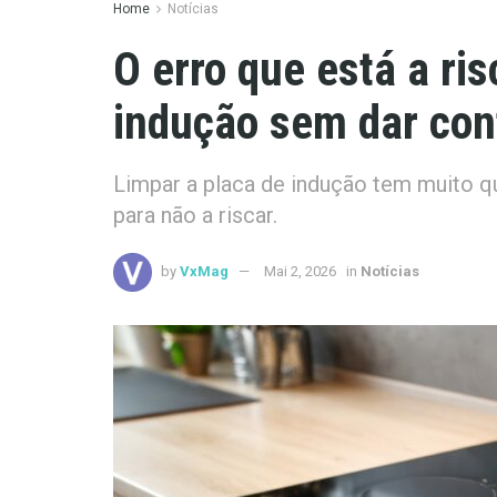
Home
Notícias
O erro que está a ris
indução sem dar con
Limpar a placa de indução tem muito qu
para não a riscar.
by
VxMag
Mai 2, 2026
in
Notícias