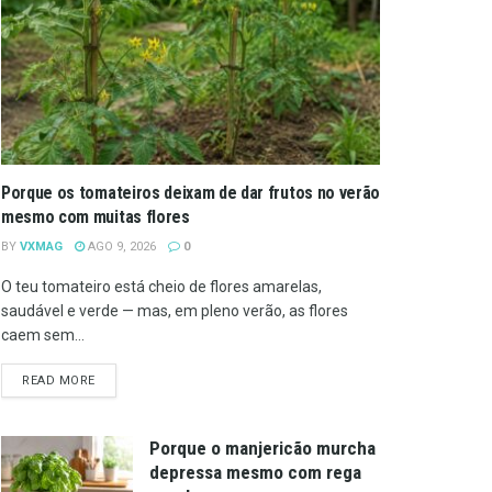
Porque os tomateiros deixam de dar frutos no verão
mesmo com muitas flores
BY
VXMAG
AGO 9, 2026
0
O teu tomateiro está cheio de flores amarelas,
saudável e verde — mas, em pleno verão, as flores
caem sem...
DETAILS
READ MORE
Porque o manjericão murcha
depressa mesmo com rega