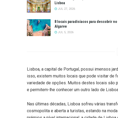
Lisboa
JUL 27, 2026
8 locais paradisíacos para descobrir no
Algarve
JUL 5, 2026
Lisboa, a capital de Portugal, possui imensos jar
isso, existem muitos locais que pode visitar de f
variedade de opções. Muitos destes locais são per
e permitem-lhe conhecer um outro lado de Lisboa
Nas últimas décadas, Lisboa sofreu várias trans
cosmopolita e aberta a turistas, estando na moda
prémios a nível internacional, a cidade de Lisbo