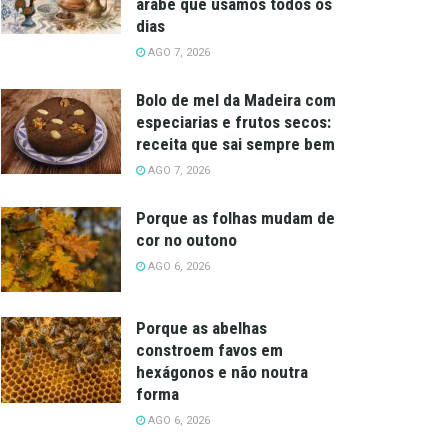
árabe que usamos todos os
dias
AGO 7, 2026
Bolo de mel da Madeira com
especiarias e frutos secos:
receita que sai sempre bem
AGO 7, 2026
Porque as folhas mudam de
cor no outono
AGO 6, 2026
Porque as abelhas
constroem favos em
hexágonos e não noutra
forma
AGO 6, 2026