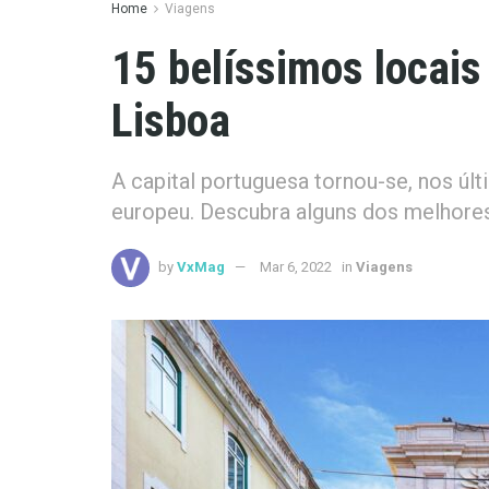
Home
Viagens
15 belíssimos locais 
Lisboa
A capital portuguesa tornou-se, nos últ
europeu. Descubra alguns dos melhores 
by
VxMag
Mar 6, 2022
in
Viagens