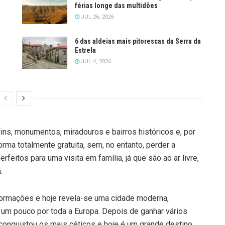
férias longe das multidões
JUL 26, 2026
6 das aldeias mais pitorescas da Serra da
Estrela
JUL 4, 2026
dins, monumentos, miradouros e bairros históricos e, por
orma totalmente gratuita, sem, no entanto, perder a
feitos para uma visita em família, já que são ao ar livre,
.
formações e hoje revela-se uma cidade moderna,
 um pouco por toda a Europa. Depois de ganhar vários
a conquistou os mais céticos e hoje é um grande destino