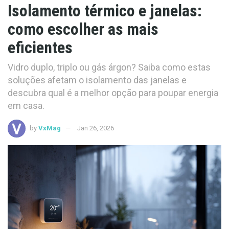
Isolamento térmico e janelas:
como escolher as mais
eficientes
Vidro duplo, triplo ou gás árgon? Saiba como estas
soluções afetam o isolamento das janelas e
descubra qual é a melhor opção para poupar energia
em casa.
by
VxMag
Jan 26, 2026