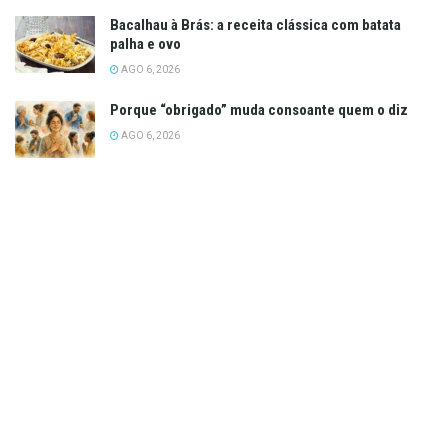
Bacalhau à Brás: a receita clássica com batata
palha e ovo
AGO 6, 2026
Porque “obrigado” muda consoante quem o diz
AGO 6, 2026