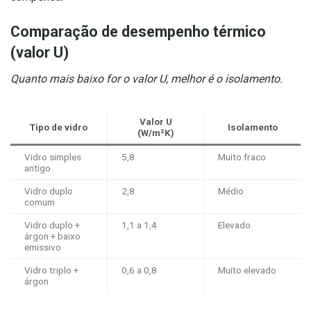
Comparação de desempenho térmico
(valor U)
Quanto mais baixo for o valor U, melhor é o isolamento.
Valor U
Tipo de vidro
Isolamento
(W/m²K)
Vidro simples
5,8
Muito fraco
antigo
Vidro duplo
2,8
Médio
comum
Vidro duplo +
1,1 a 1,4
Elevado
árgon + baixo
emissivo
Vidro triplo +
0,6 a 0,8
Muito elevado
árgon