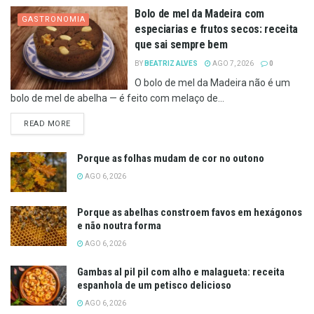
Bolo de mel da Madeira com
GASTRONOMIA
especiarias e frutos secos: receita
que sai sempre bem
BY
BEATRIZ ALVES
AGO 7, 2026
0
O bolo de mel da Madeira não é um
bolo de mel de abelha — é feito com melaço de...
DETAILS
READ MORE
Porque as folhas mudam de cor no outono
AGO 6, 2026
Porque as abelhas constroem favos em hexágonos
e não noutra forma
AGO 6, 2026
Gambas al pil pil com alho e malagueta: receita
espanhola de um petisco delicioso
AGO 6, 2026