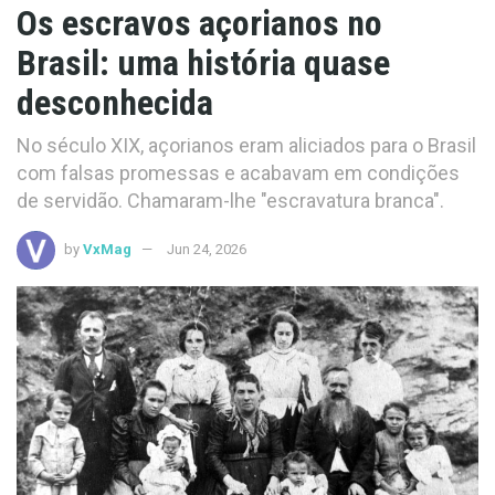
Os escravos açorianos no
Brasil: uma história quase
desconhecida
No século XIX, açorianos eram aliciados para o Brasil
com falsas promessas e acabavam em condições
de servidão. Chamaram-lhe "escravatura branca".
by
VxMag
Jun 24, 2026