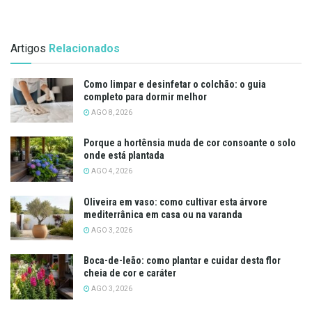
Artigos
Relacionados
Como limpar e desinfetar o colchão: o guia
completo para dormir melhor
AGO 8, 2026
Porque a hortênsia muda de cor consoante o solo
onde está plantada
AGO 4, 2026
Oliveira em vaso: como cultivar esta árvore
mediterrânica em casa ou na varanda
AGO 3, 2026
Boca-de-leão: como plantar e cuidar desta flor
cheia de cor e caráter
AGO 3, 2026