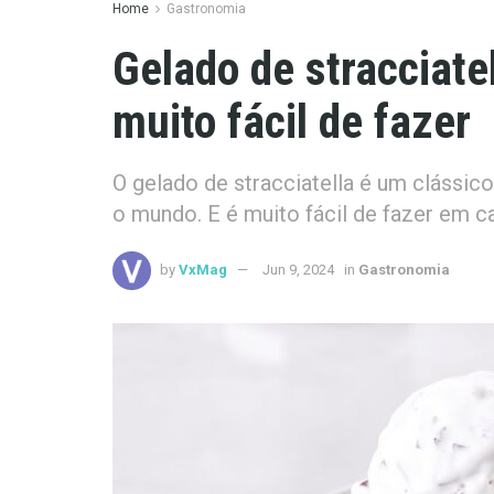
Home
Gastronomia
Gelado de stracciatel
muito fácil de fazer
O gelado de stracciatella é um clássic
o mundo. E é muito fácil de fazer em c
by
VxMag
Jun 9, 2024
in
Gastronomia