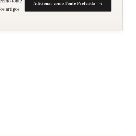
 como fonte
Adicionar como Fonte Preferida →
os artigos