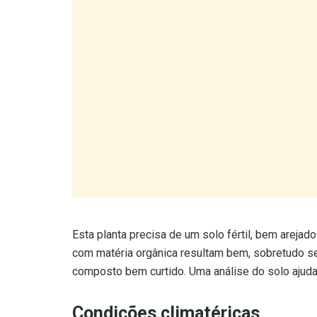
Esta planta precisa de um solo fértil, bem areja
com matéria orgânica resultam bem, sobretudo se 
composto bem curtido. Uma análise do solo ajuda a
Condições climatéricas
Luz solar direta durante pelo menos seis horas p
mas não tolera solo encharcado.