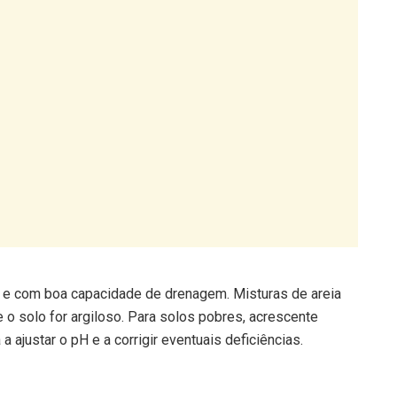
do e com boa capacidade de drenagem. Misturas de areia
o solo for argiloso. Para solos pobres, acrescente
 ajustar o pH e a corrigir eventuais deficiências.
or dia é fundamental. A planta aprecia ambientes húmidos