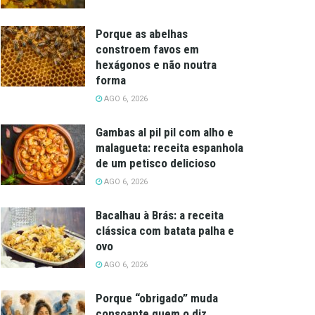
Porque as abelhas
constroem favos em
hexágonos e não noutra
forma
AGO 6, 2026
Gambas al pil pil com alho e
malagueta: receita espanhola
de um petisco delicioso
AGO 6, 2026
Bacalhau à Brás: a receita
clássica com batata palha e
ovo
AGO 6, 2026
Porque “obrigado” muda
consoante quem o diz