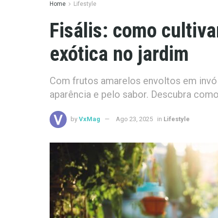
Home
Lifestyle
Fisális: como cultiva
exótica no jardim
Com frutos amarelos envoltos em invólu
aparência e pelo sabor. Descubra como 
by
VxMag
Ago 23, 2025
in
Lifestyle