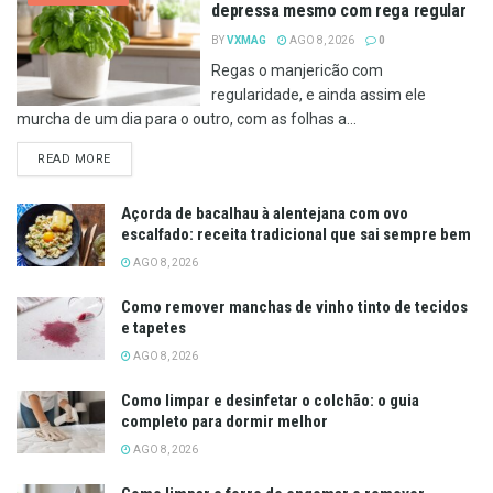
depressa mesmo com rega regular
BY
VXMAG
AGO 8, 2026
0
Regas o manjericão com
regularidade, e ainda assim ele
murcha de um dia para o outro, com as folhas a...
DETAILS
READ MORE
Açorda de bacalhau à alentejana com ovo
escalfado: receita tradicional que sai sempre bem
AGO 8, 2026
Como remover manchas de vinho tinto de tecidos
e tapetes
AGO 8, 2026
Como limpar e desinfetar o colchão: o guia
completo para dormir melhor
AGO 8, 2026