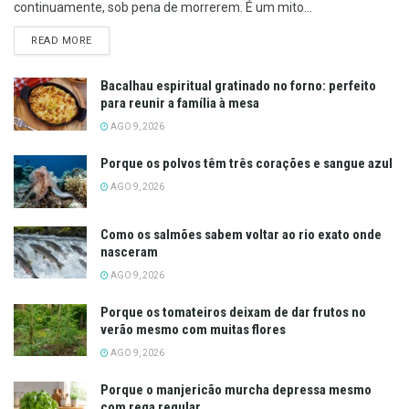
continuamente, sob pena de morrerem. É um mito...
DETAILS
READ MORE
Bacalhau espiritual gratinado no forno: perfeito
para reunir a família à mesa
AGO 9, 2026
Porque os polvos têm três corações e sangue azul
AGO 9, 2026
Como os salmões sabem voltar ao rio exato onde
nasceram
AGO 9, 2026
Porque os tomateiros deixam de dar frutos no
verão mesmo com muitas flores
AGO 9, 2026
Porque o manjericão murcha depressa mesmo
com rega regular