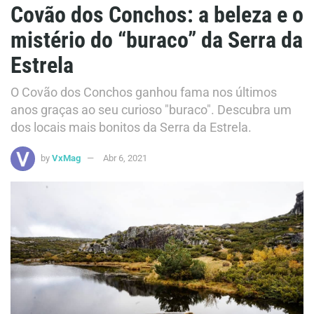
Covão dos Conchos: a beleza e o
mistério do “buraco” da Serra da
Estrela
O Covão dos Conchos ganhou fama nos últimos
anos graças ao seu curioso "buraco". Descubra um
dos locais mais bonitos da Serra da Estrela.
by
VxMag
Abr 6, 2021