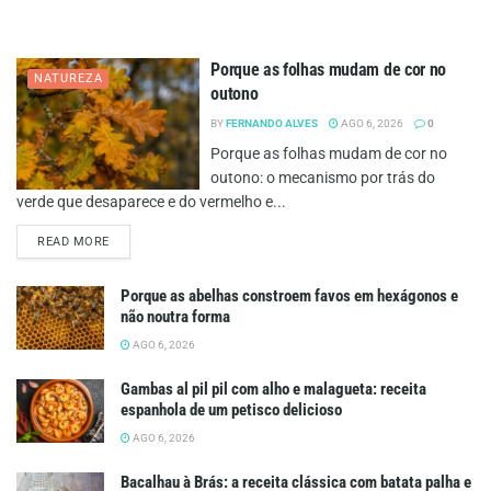
Porque as folhas mudam de cor no
NATUREZA
outono
BY
FERNANDO ALVES
AGO 6, 2026
0
Porque as folhas mudam de cor no
outono: o mecanismo por trás do
verde que desaparece e do vermelho e...
DETAILS
READ MORE
Porque as abelhas constroem favos em hexágonos e
não noutra forma
AGO 6, 2026
Gambas al pil pil com alho e malagueta: receita
espanhola de um petisco delicioso
AGO 6, 2026
Bacalhau à Brás: a receita clássica com batata palha e