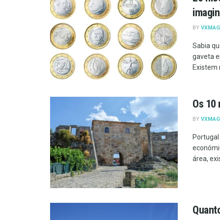
imagin
BY
VXMAG
Sabia qu
gaveta e
Existem 
Os 10 
BY
VXMAG
Portugal
económic
área, ex
Quanto