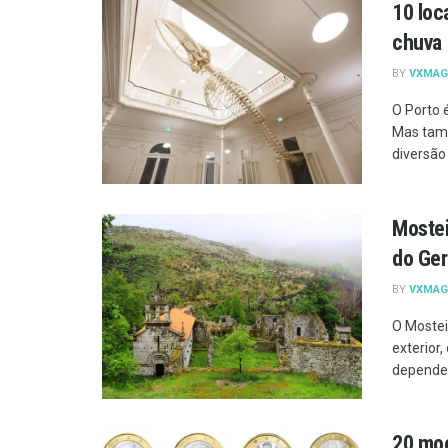
10 loc
chuva
BY
VXMAG
O Porto 
Mas tamb
diversão 
Mostei
do Ge
BY
VXMAG
O Mostei
exterior
dependen
20 moe