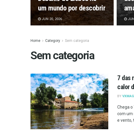
um mundo por descobrir
ama
JUN 20, 2026
JUN 
Home
Category
Sem categoria
Sem categoria
7 das 
calor 
BY
VXMAG
Chega o 
com um m
e vento, 