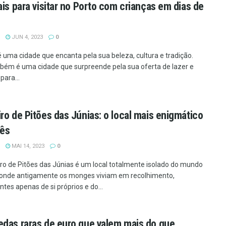
ais para visitar no Porto com crianças em dias de
JUN 4, 2023
0
é uma cidade que encanta pela sua beleza, cultura e tradição.
ém é uma cidade que surpreende pela sua oferta de lazer e
para...
ro de Pitões das Júnias: o local mais enigmático
rês
MAI 14, 2023
0
ro de Pitões das Júnias é um local totalmente isolado do mundo
, onde antigamente os monges viviam em recolhimento,
tes apenas de si próprios e do...
das raras de euro que valem mais do que