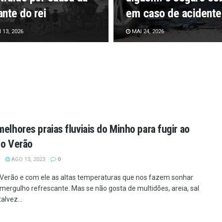
nte do rei
em caso de acidente
13, 2026
MAI 24, 2026
melhores praias fluviais do Minho para fugir ao
do Verão
AGO 13, 2023
0
Verão e com ele as altas temperaturas que nos fazem sonhar
ergulho refrescante. Mas se não gosta de multidões, areia, sal
talvez...