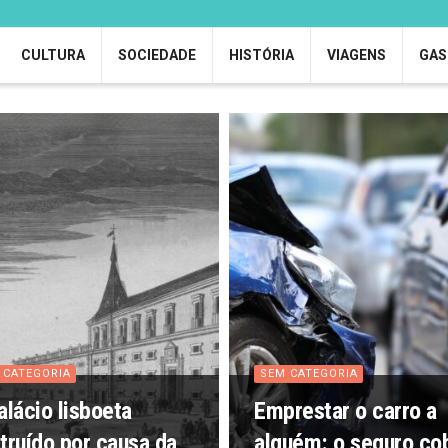
CULTURA
SOCIEDADE
HISTÓRIA
VIAGENS
GAS
 CATEGORIA
SEM CATEGORIA
alácio lisboeta
Emprestar o carro a
truído por causa da
alguém: o seguro co