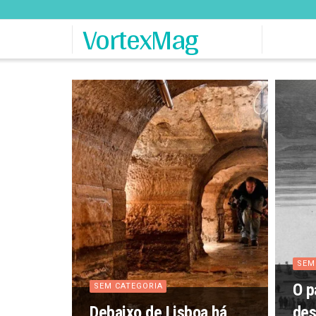
VortexMag
SEM
O p
SEM CATEGORIA
Debaixo de Lisboa há
des