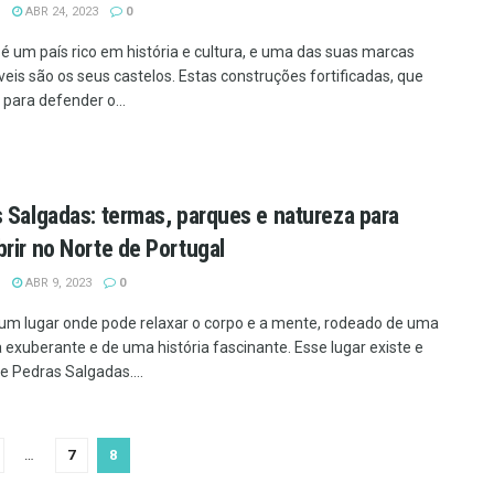
ABR 24, 2023
0
 é um país rico em história e cultura, e uma das suas marcas
veis são os seus castelos. Estas construções fortificadas, que
 para defender o...
 Salgadas: termas, parques e natureza para
rir no Norte de Portugal
ABR 9, 2023
0
um lugar onde pode relaxar o corpo e a mente, rodeado de uma
 exuberante e de uma história fascinante. Esse lugar existe e
 Pedras Salgadas....
…
7
8