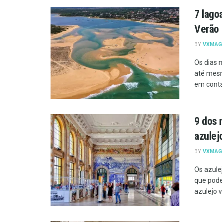
7 lago
Verão
BY
VXMAG
Os dias 
até mesm
em conta
9 dos 
azulej
BY
VXMAG
Os azule
que pode
azulejo v