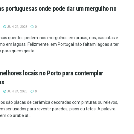
as portuguesas onde pode dar um mergulho no
JUN 27, 2023
0
mais quentes pedem-nos mergulhos em praias, rios, cascatas e
o em lagoas. Felizmente, em Portugal não faltam lagoas a ter
 para quem gosta...
melhores locais no Porto para contemplar
os
JUN 24, 2023
0
jos são placas de cerâmica decoradas com pinturas ou relevos,
m ser usados para revestir paredes, pisos ou tetos. A palavra
em do árabe al...