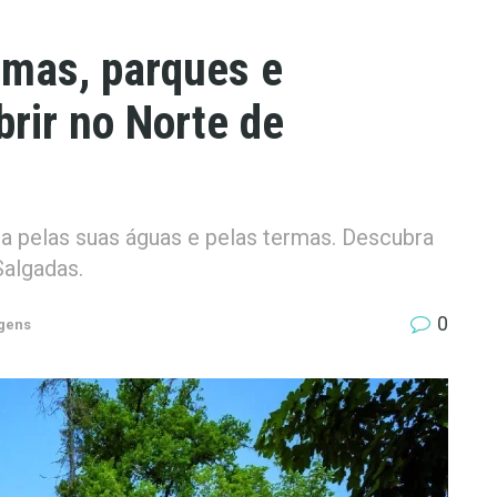
rmas, parques e
rir no Norte de
a pelas suas águas e pelas termas. Descubra
Salgadas.
0
gens