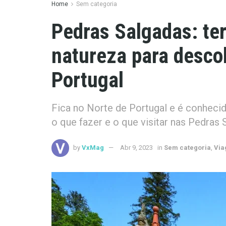
Home
Sem categoria
Pedras Salgadas: te
natureza para descob
Portugal
Fica no Norte de Portugal e é conhecid
o que fazer e o que visitar nas Pedras 
by
VxMag
Abr 9, 2023
in
Sem categoria
,
Via