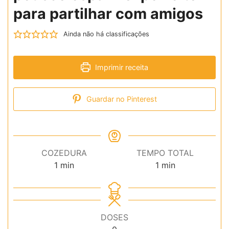
para partilhar com amigos
Ainda não há classificações
Imprimir receita
Guardar no Pinterest
COZEDURA
TEMPO TOTAL
minuto
minuto
1
min
1
min
DOSES