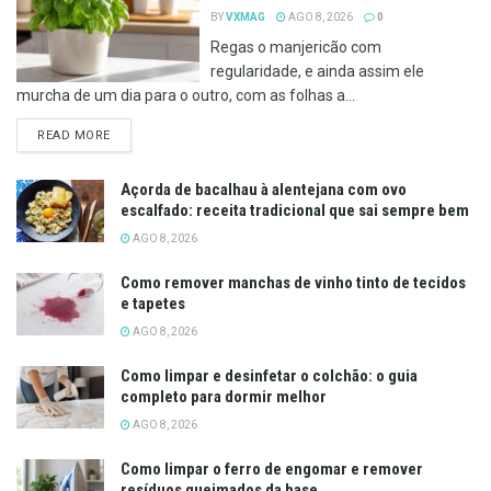
BY
VXMAG
AGO 8, 2026
0
Regas o manjericão com
regularidade, e ainda assim ele
murcha de um dia para o outro, com as folhas a...
DETAILS
READ MORE
Açorda de bacalhau à alentejana com ovo
escalfado: receita tradicional que sai sempre bem
AGO 8, 2026
Como remover manchas de vinho tinto de tecidos
e tapetes
AGO 8, 2026
Como limpar e desinfetar o colchão: o guia
completo para dormir melhor
AGO 8, 2026
Como limpar o ferro de engomar e remover
resíduos queimados da base