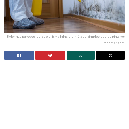
Bolor nas paredes: porque a lixívia falha e o método simples que os pintores
recomendam