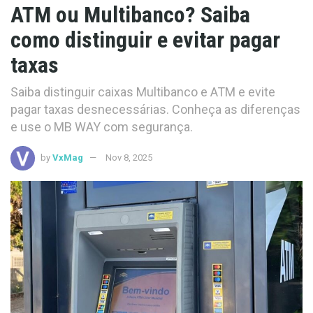
ATM ou Multibanco? Saiba
como distinguir e evitar pagar
taxas
Saiba distinguir caixas Multibanco e ATM e evite
pagar taxas desnecessárias. Conheça as diferenças
e use o MB WAY com segurança.
by
VxMag
Nov 8, 2025