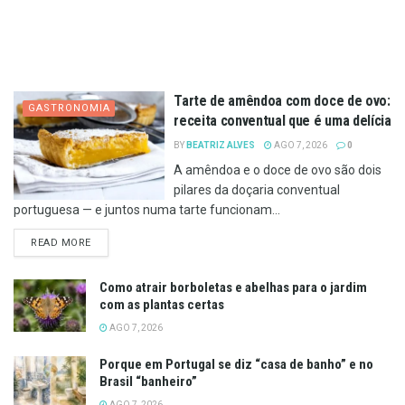
Tarte de amêndoa com doce de ovo:
GASTRONOMIA
receita conventual que é uma delícia
BY
BEATRIZ ALVES
AGO 7, 2026
0
A amêndoa e o doce de ovo são dois
pilares da doçaria conventual
portuguesa — e juntos numa tarte funcionam...
DETAILS
READ MORE
Como atrair borboletas e abelhas para o jardim
com as plantas certas
AGO 7, 2026
Porque em Portugal se diz “casa de banho” e no
Brasil “banheiro”
AGO 7, 2026