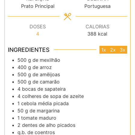
Prato Principal
Portuguesa
DOSES
CALORIAS
4
388
kcal
INGREDIENTES
1x
2x
3x
500 g de mexilhão
400 g de arroz
500 g de amêijoas
500 g de camarão
4 bocas de sapateira
4 colheres de sopa de azeite
1 cebola média picada
50 g de margarina
1 tomate maduro
2 dentes de alho picados
q.b. de coentros