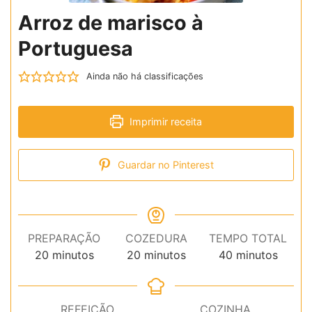
Arroz de marisco à
Portuguesa
Ainda não há classificações
Imprimir receita
Guardar no Pinterest
PREPARAÇÃO
COZEDURA
TEMPO TOTAL
minutos
minutos
minutos
20
minutos
20
minutos
40
minutos
REFEIÇÃO
COZINHA