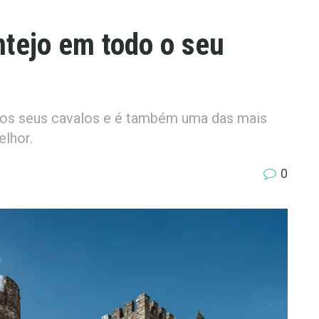
ntejo em todo o seu
elos seus cavalos e é também uma das mais
elhor.
0