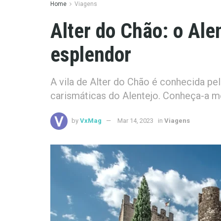
Home
Viagens
Alter do Chão: o Ale
esplendor
A vila de Alter do Chão é conhecida p
carismáticas do Alentejo. Conheça-a m
by
VxMag
Mar 14, 2023
in
Viagens