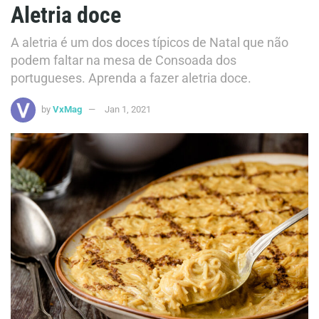
Aletria doce
A aletria é um dos doces típicos de Natal que não
podem faltar na mesa de Consoada dos
portugueses. Aprenda a fazer aletria doce.
by
VxMag
Jan 1, 2021