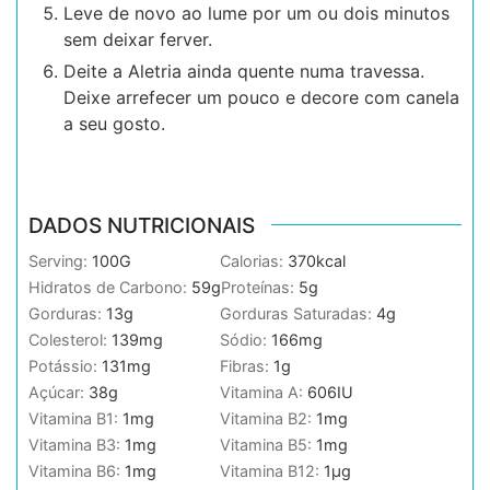
Leve de novo ao lume por um ou dois minutos
sem deixar ferver.
Deite a Aletria ainda quente numa travessa.
Deixe arrefecer um pouco e decore com canela
a seu gosto.
DADOS NUTRICIONAIS
Serving:
100
G
Calorias:
370
kcal
Hidratos de Carbono:
59
g
Proteínas:
5
g
Gorduras:
13
g
Gorduras Saturadas:
4
g
Colesterol:
139
mg
Sódio:
166
mg
Potássio:
131
mg
Fibras:
1
g
Açúcar:
38
g
Vitamina A:
606
IU
Vitamina B1:
1
mg
Vitamina B2:
1
mg
Vitamina B3:
1
mg
Vitamina B5:
1
mg
Vitamina B6:
1
mg
Vitamina B12:
1
µg