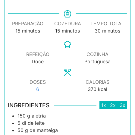
PREPARAÇÃO
COZEDURA
TEMPO TOTAL
minutos
minutos
minutos
15
minutos
15
minutos
30
minutos
REFEIÇÃO
COZINHA
Doce
Portuguesa
DOSES
CALORIAS
6
370
kcal
INGREDIENTES
1x
2x
3x
150
g
aletria
5
dl
de leite
50
g
de manteiga