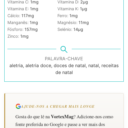
Vitamina C:
1
mg
Vitamina D:
2
µg
Vitamina E:
1
mg
Vitamina K:
1
µg
Cálcio:
117
mg
Ferro:
1
mg
Manganês:
1
mg
Magnésio:
11
mg
Fósforo:
157
mg
Selénio:
14
µg
Zinco:
1
mg
PALAVRA-CHAVE
aletria, aletria doce, doces de natal, natal, receitas
de natal
AJUDE-NOS A CHEGAR MAIS LONGE
VortexMag
Gosta do que lê na
? Adicione-nos como
fonte preferida no Google e passe a ver mais dos