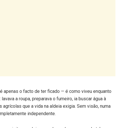
o é apenas o facto de ter ficado — é como viveu enquanto
 lavava a roupa, preparava o fumeiro, ia buscar água à
s agrícolas que a vida na aldeia exigia. Sem visão, numa
completamente independente.
m o visitasse: deixava a chave de casa num de três
destino diferente para onde se tinha ausentado. Quem
o da chave, onde ele estava.