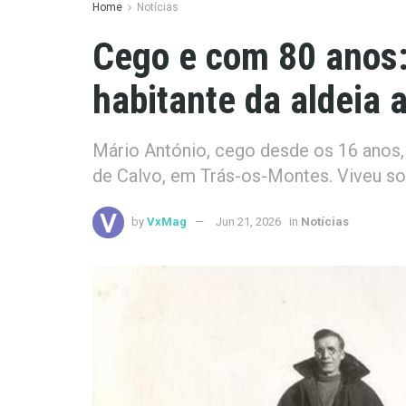
Home
Notícias
Cego e com 80 anos: 
habitante da aldeia
Mário António, cego desde os 16 anos, 
de Calvo, em Trás-os-Montes. Viveu so
by
VxMag
Jun 21, 2026
in
Notícias