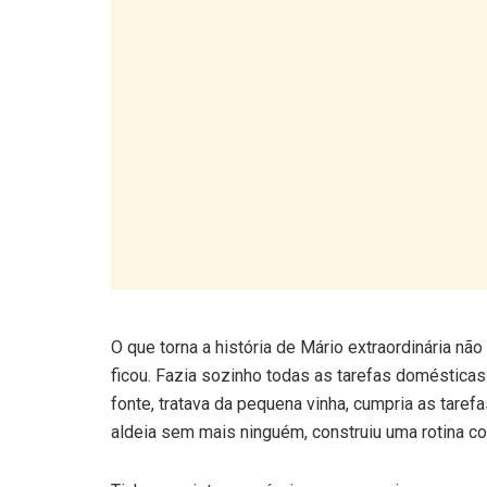
O que torna a história de Mário extraordinária nã
ficou. Fazia sozinho todas as tarefas domésticas:
fonte, tratava da pequena vinha, cumpria as tarefa
aldeia sem mais ninguém, construiu uma rotina 
Tinha um sistema próprio para comunicar com que
buracos na parede, cada um correspondente a um 
chegasse e não o encontrasse sabia, pela posiçã