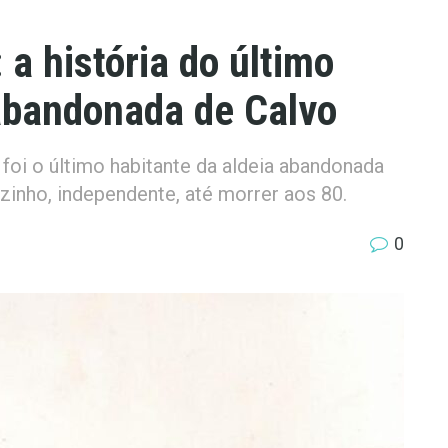
a história do último
 abandonada de Calvo
foi o último habitante da aldeia abandonada
zinho, independente, até morrer aos 80.
0