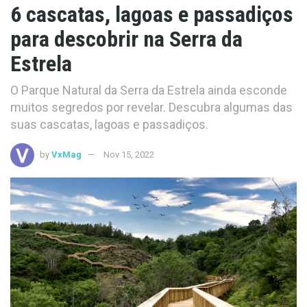
6 cascatas, lagoas e passadiços
para descobrir na Serra da
Estrela
O Parque Natural da Serra da Estrela ainda esconde
muitos segredos por revelar. Descubra algumas das
suas cascatas, lagoas e passadiços.
by
VxMag
Nov 15, 2022