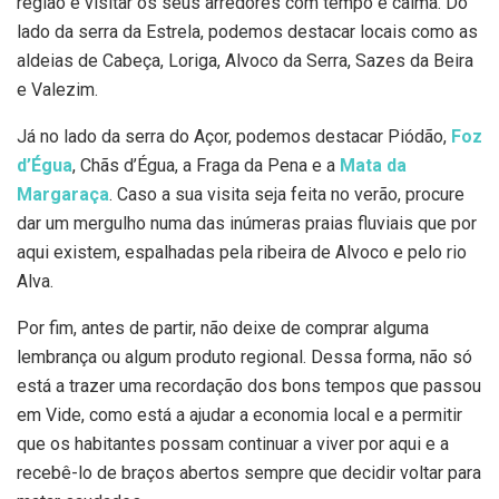
região e visitar os seus arredores com tempo e calma. Do
lado da serra da Estrela, podemos destacar locais como as
aldeias de Cabeça, Loriga, Alvoco da Serra, Sazes da Beira
e Valezim.
Já no lado da serra do Açor, podemos destacar Piódão,
Foz
d’Égua
, Chãs d’Égua, a Fraga da Pena e a
Mata da
Margaraça
. Caso a sua visita seja feita no verão, procure
dar um mergulho numa das inúmeras praias fluviais que por
aqui existem, espalhadas pela ribeira de Alvoco e pelo rio
Alva.
Por fim, antes de partir, não deixe de comprar alguma
lembrança ou algum produto regional. Dessa forma, não só
está a trazer uma recordação dos bons tempos que passou
em Vide, como está a ajudar a economia local e a permitir
que os habitantes possam continuar a viver por aqui e a
recebê-lo de braços abertos sempre que decidir voltar para