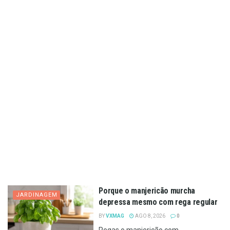
Porque o manjericão murcha
JARDINAGEM
depressa mesmo com rega regular
BY
VXMAG
AGO 8, 2026
0
Regas o manjericão com