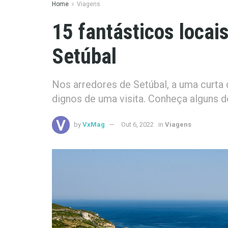
Home
Viagens
15 fantásticos locais
Setúbal
Nos arredores de Setúbal, a uma curta 
dignos de uma visita. Conheça alguns 
by
VxMag
Out 6, 2022
in
Viagens