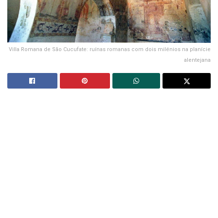
Villa Romana de São Cucufate: ruínas romanas com dois milénios na planície
alentejana