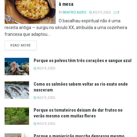
à mesa
BY
BEATRIZ ALVES
AGO 9, 2026
0
O bacalhau espiritual não é uma
receita antiga — surgiu no século XX, atribuída a uma cozinheira
francesa que adaptou...
DETAILS
READ MORE
Porque os polvos têm três corações e sangue azul
AGO 9, 2026
Como os salmões sabem voltar ao rio exato onde
nasceram
AGO 9, 2026
Porque os tomateiros deixam de dar frutos no
verão mesmo com muitas flores
AGO 9, 2026
Porque o manjericão murcha depressa mesmo