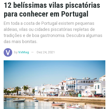
12 belíssimas vilas piscatórias
para conhecer em Portugal
Em toda a costa de Portugal existem pequenas
aldeias, vilas ou cidades piscatórias repletas de
tradições e de boa gastronomia. Descubra algumas
das mais bonitas.
by
VxMag
Dez 24, 2021