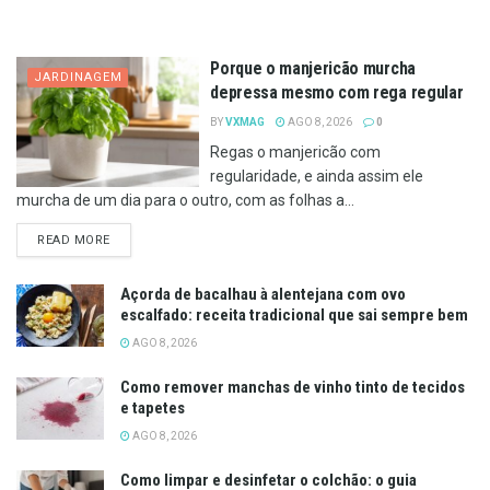
Porque o manjericão murcha
JARDINAGEM
depressa mesmo com rega regular
BY
VXMAG
AGO 8, 2026
0
Regas o manjericão com
regularidade, e ainda assim ele
murcha de um dia para o outro, com as folhas a...
DETAILS
READ MORE
Açorda de bacalhau à alentejana com ovo
escalfado: receita tradicional que sai sempre bem
AGO 8, 2026
Como remover manchas de vinho tinto de tecidos
e tapetes
AGO 8, 2026
Como limpar e desinfetar o colchão: o guia