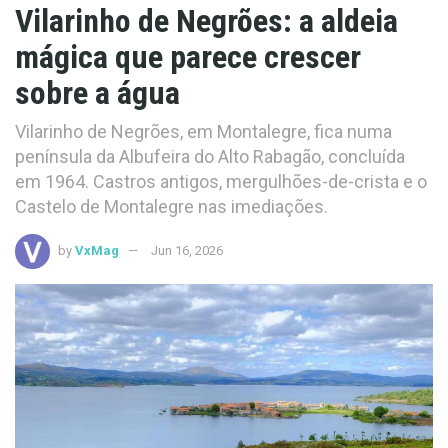
Vilarinho de Negrões: a aldeia
mágica que parece crescer
sobre a água
Vilarinho de Negrões, em Montalegre, fica numa
península da Albufeira do Alto Rabagão, concluída
em 1964. Castros antigos, mergulhões-de-crista e o
Castelo de Montalegre nas imediações.
by
VxMag
Jun 16, 2026