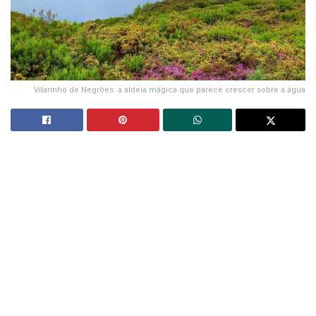
Vilarinho de Negrões: a aldeia mágica que parece crescer sobre a água