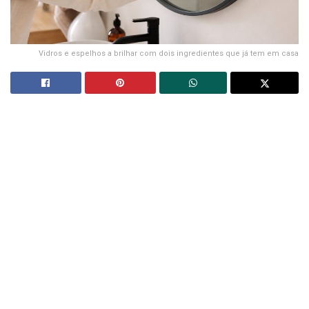
Vidros e espelhos a brilhar com dois ingredientes que já tem em casa