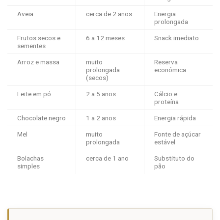
Aveia
cerca de 2 anos
Energia
prolongada
Frutos secos e
6 a 12 meses
Snack imediato
sementes
Arroz e massa
muito
Reserva
prolongada
económica
(secos)
Leite em pó
2 a 5 anos
Cálcio e
proteína
Chocolate negro
1 a 2 anos
Energia rápida
Mel
muito
Fonte de açúcar
prolongada
estável
Bolachas
cerca de 1 ano
Substituto do
simples
pão