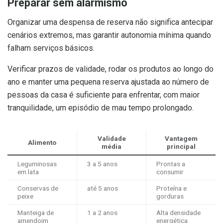
Preparar sem alarmismo
Organizar uma despensa de reserva não significa antecipar
cenários extremos, mas garantir autonomia mínima quando
falham serviços básicos.
Verificar prazos de validade, rodar os produtos ao longo do
ano e manter uma pequena reserva ajustada ao número de
pessoas da casa é suficiente para enfrentar, com maior
tranquilidade, um episódio de mau tempo prolongado.
Validade
Vantagem
Alimento
média
principal
Leguminosas
3 a 5 anos
Prontas a
em lata
consumir
Conservas de
até 5 anos
Proteína e
peixe
gorduras
Manteiga de
1 a 2 anos
Alta densidade
amendoim
energética