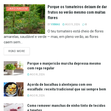
Porque os tomateiros deixam de dar
JARDINAGEM
frutos no verão mesmo com muitas
flores
BY
VXMAG
AGO 9, 2026
0
O teu tomateiro está cheio de flores
amarelas, saudável e verde — mas, em pleno verão, as flores
caem sem...
DETAILS
READ MORE
Porque o manjericão murcha depressa mesmo
com rega regular
AGO 8, 2026
Açorda de bacalhau à alentejana com ovo
escalfado: receita tradicional que sai sempre bem
AGO 8, 2026
Como remover manchas de vinho tinto de tecidos
e tapetes