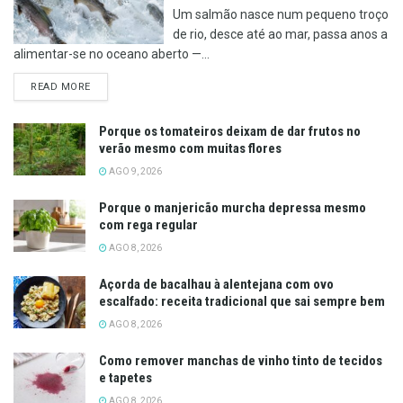
Um salmão nasce num pequeno troço
de rio, desce até ao mar, passa anos a
alimentar-se no oceano aberto —...
DETAILS
READ MORE
Porque os tomateiros deixam de dar frutos no
verão mesmo com muitas flores
AGO 9, 2026
Porque o manjericão murcha depressa mesmo
com rega regular
AGO 8, 2026
Açorda de bacalhau à alentejana com ovo
escalfado: receita tradicional que sai sempre bem
AGO 8, 2026
Como remover manchas de vinho tinto de tecidos
e tapetes
AGO 8, 2026