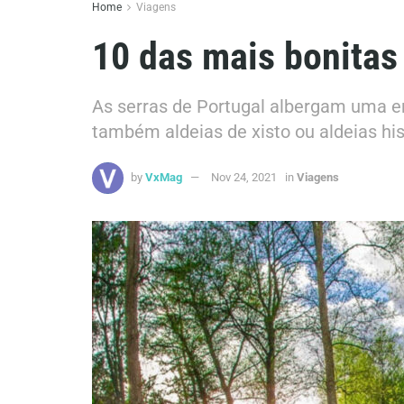
Home
Viagens
10 das mais bonitas
As serras de Portugal albergam uma e
também aldeias de xisto ou aldeias his
by
VxMag
Nov 24, 2021
in
Viagens