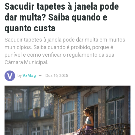
Sacudir tapetes à janela pode
dar multa? Saiba quando e
quanto custa
Sacudir tapetes à janela pode dar multa em muitos
municípios. Saiba quando é proibido, porque é
punível e como verificar o regulamento da sua
Câmara Municipal.
by
VxMag
Dez 16, 2025