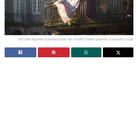
Sacudir tapetes à janela pode dar multa? Saiba quando e quanto custa