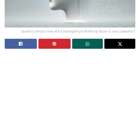
Quanto tempo tem até a Inteligência Artificial fazer o seu trabalho?