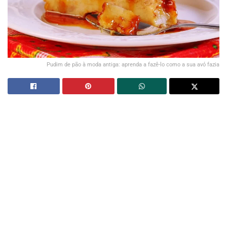
Pudim de pão à moda antiga: aprenda a fazê-lo como a sua avó fazia