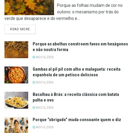
Porque as folhas mudam de cor no
outono: o mecanismo por trás do
verde que desaparece e do vermelho e...
DETAILS
READ MORE
Porque as abelhas constroem favos em hexágonos
e não noutra forma
AGO 6, 2026
Gambas al pil pil com alho e malagueta: receita
espanhola de um petisco delicioso
AGO 6, 2026
Bacalhau à Brás: a receita clássica com batata
palha e ovo
AGO 6, 2026
Porque “obrigado” muda consoante quem o diz
AGO 6, 2026