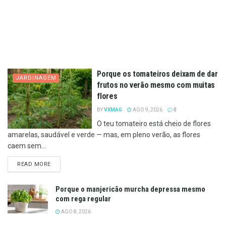
Porque os tomateiros deixam de dar
JARDINAGEM
frutos no verão mesmo com muitas
flores
BY
VXMAG
AGO 9, 2026
0
O teu tomateiro está cheio de flores
amarelas, saudável e verde — mas, em pleno verão, as flores
caem sem...
DETAILS
READ MORE
Porque o manjericão murcha depressa mesmo
com rega regular
AGO 8, 2026