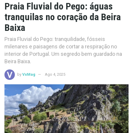
Praia Fluvial do Pego: águas
tranquilas no coração da Beira
Baixa
Praia Fluvial do Pego: tranquilidade, fósseis
milenares e paisagens de cortar a respiração no
interior de Portugal. Um segredo bem guardado na
Beira Baixa.
by
VxMag
Ago 4, 2025