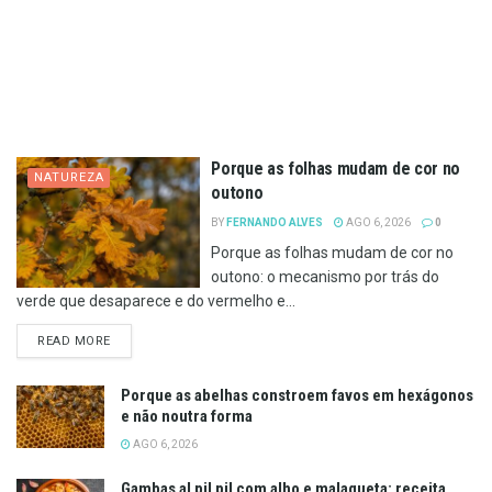
Porque as folhas mudam de cor no
NATUREZA
outono
BY
FERNANDO ALVES
AGO 6, 2026
0
Porque as folhas mudam de cor no
outono: o mecanismo por trás do
verde que desaparece e do vermelho e...
DETAILS
READ MORE
Porque as abelhas constroem favos em hexágonos
e não noutra forma
AGO 6, 2026
Gambas al pil pil com alho e malagueta: receita