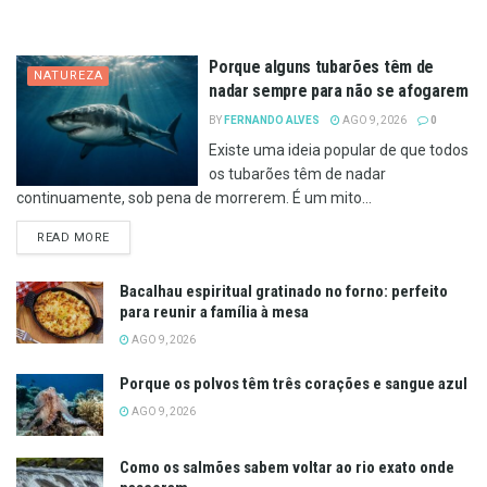
Porque alguns tubarões têm de
NATUREZA
nadar sempre para não se afogarem
BY
FERNANDO ALVES
AGO 9, 2026
0
Existe uma ideia popular de que todos
os tubarões têm de nadar
continuamente, sob pena de morrerem. É um mito...
DETAILS
READ MORE
Bacalhau espiritual gratinado no forno: perfeito
para reunir a família à mesa
AGO 9, 2026
Porque os polvos têm três corações e sangue azul
AGO 9, 2026
Como os salmões sabem voltar ao rio exato onde