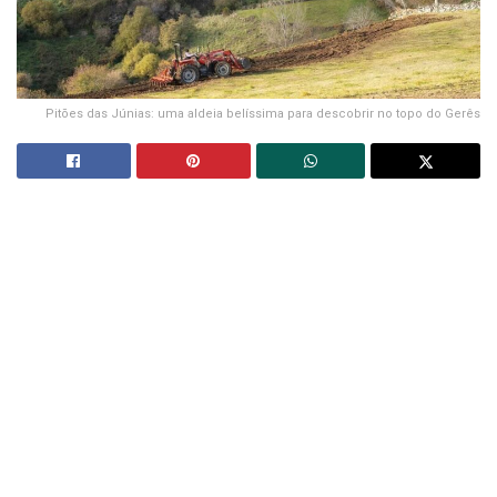
Pitões das Júnias: uma aldeia belíssima para descobrir no topo do Gerês