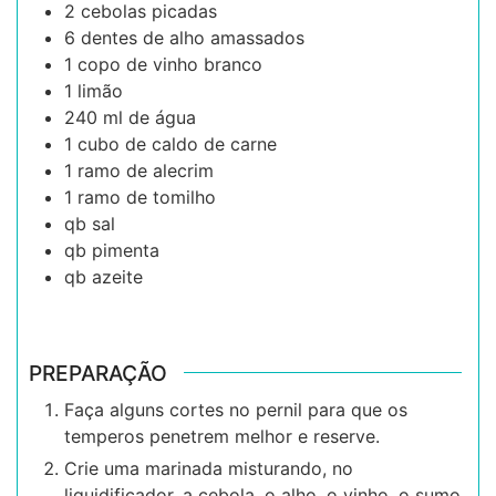
2
cebolas picadas
6
dentes de alho amassados
1
copo de vinho branco
1
limão
240
ml
de água
1
cubo de
caldo de carne
1
ramo de
alecrim
1
ramo de
tomilho
qb
sal
qb
pimenta
qb
azeite
PREPARAÇÃO
Faça alguns cortes no pernil para que os
temperos penetrem melhor e reserve.
Crie uma marinada misturando, no
liquidificador, a cebola, o alho, o vinho, o sumo