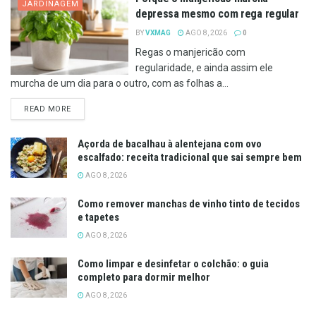
JARDINAGEM
depressa mesmo com rega regular
BY
VXMAG
AGO 8, 2026
0
Regas o manjericão com
regularidade, e ainda assim ele
murcha de um dia para o outro, com as folhas a...
DETAILS
READ MORE
Açorda de bacalhau à alentejana com ovo
escalfado: receita tradicional que sai sempre bem
AGO 8, 2026
Como remover manchas de vinho tinto de tecidos
e tapetes
AGO 8, 2026
Como limpar e desinfetar o colchão: o guia
completo para dormir melhor
AGO 8, 2026