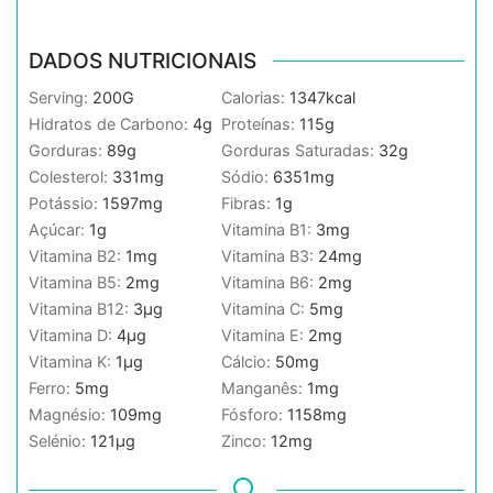
DADOS NUTRICIONAIS
Serving:
200
G
Calorias:
1347
kcal
Hidratos de Carbono:
4
g
Proteínas:
115
g
Gorduras:
89
g
Gorduras Saturadas:
32
g
Colesterol:
331
mg
Sódio:
6351
mg
Potássio:
1597
mg
Fibras:
1
g
Açúcar:
1
g
Vitamina B1:
3
mg
Vitamina B2:
1
mg
Vitamina B3:
24
mg
Vitamina B5:
2
mg
Vitamina B6:
2
mg
Vitamina B12:
3
µg
Vitamina C:
5
mg
Vitamina D:
4
µg
Vitamina E:
2
mg
Vitamina K:
1
µg
Cálcio:
50
mg
Ferro:
5
mg
Manganês:
1
mg
Magnésio:
109
mg
Fósforo:
1158
mg
Selénio:
121
µg
Zinco:
12
mg