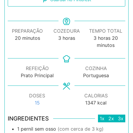
PREPARAÇÃO
COZEDURA
TEMPO TOTAL
minutos
horas
horas
minuto
20
minutos
3
horas
3
horas
20
minutos
REFEIÇÃO
COZINHA
Prato Principal
Portuguesa
DOSES
CALORIAS
15
1347
kcal
INGREDIENTES
1x
2x
3x
1
pernil sem osso
(com cerca de 3 kg)