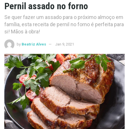
Pernil assado no forno
Se quer fazer um assado para o próximo almoço em
família, esta receita de pernil no forno é perfeita para
si! Mãos à obra!
by
Beatriz Alves
Jan 9, 2021