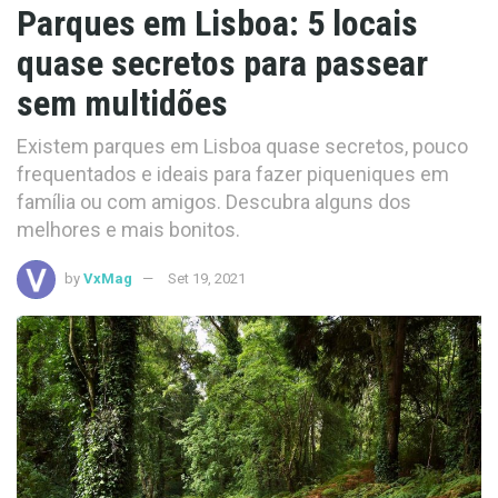
Parques em Lisboa: 5 locais
quase secretos para passear
sem multidões
Existem parques em Lisboa quase secretos, pouco
frequentados e ideais para fazer piqueniques em
família ou com amigos. Descubra alguns dos
melhores e mais bonitos.
by
VxMag
Set 19, 2021