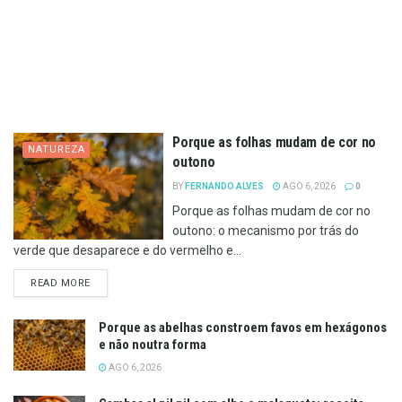
Porque as folhas mudam de cor no
NATUREZA
outono
BY
FERNANDO ALVES
AGO 6, 2026
0
Porque as folhas mudam de cor no
outono: o mecanismo por trás do
verde que desaparece e do vermelho e...
DETAILS
READ MORE
Porque as abelhas constroem favos em hexágonos
e não noutra forma
AGO 6, 2026